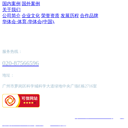
国内案例
国外案例
关于我们
公司简介
企业文化
荣誉资质
发展历程
合作品牌
华体会·体育-华体会(中国),
华体会·体育-华体会(中国),
服务热线：
020-87566596
地址：
广州市萝岗区科学城科学大道绿地中央广场E栋2716室
版权所有：华体会·体育-华体会(中国),
粤ICP备2022062526号
网
站建设：中企动力
广州
SEO标签